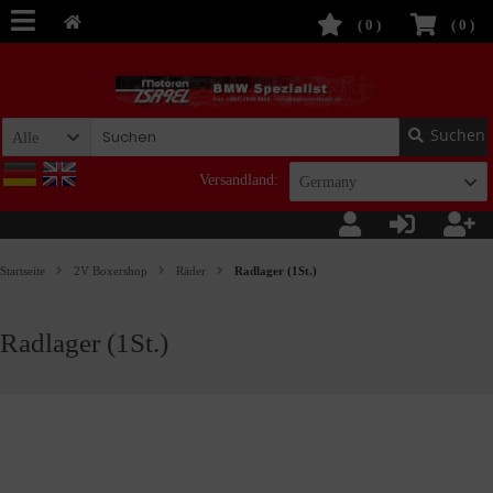
(
0
)
(
0
)
Suchen
Alle
Versandland:
Germany
Startseite
2V Boxershop
Räder
Radlager (1St.)
Radlager (1St.)