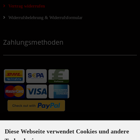
Vertrag widerrufen
Widerrufsbelehrung & Widerrufsformular
Zahlungsmethoden
Newsletter-Anmeldung
Diese Webseite verwendet Cookies und andere