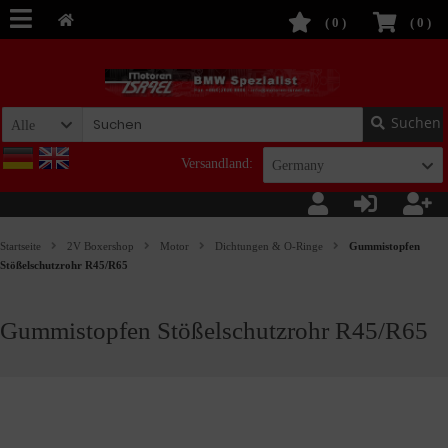
(
0
)
(
0
)
Suchen
Alle
Versandland:
Germany
Startseite
2V Boxershop
Motor
Dichtungen & O-Ringe
Gummistopfen
Stößelschutzrohr R45/R65
Gummistopfen Stößelschutzrohr R45/R65